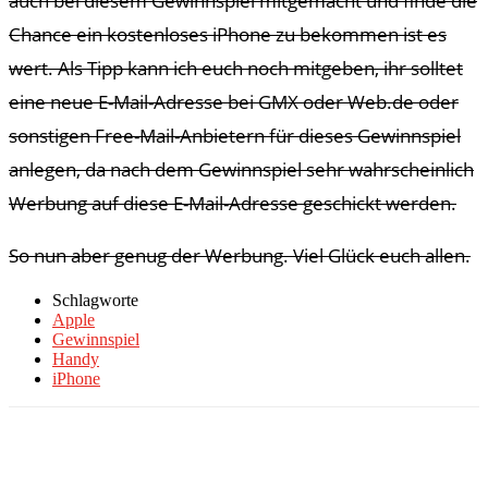
auch bei diesem Gewinnspiel mitgemacht und finde die
Chance ein kostenloses iPhone zu bekommen ist es
wert. Als Tipp kann ich euch noch mitgeben, ihr solltet
eine neue E-Mail-Adresse bei GMX oder Web.de oder
sonstigen Free-Mail-Anbietern für dieses Gewinnspiel
anlegen, da nach dem Gewinnspiel sehr wahrscheinlich
Werbung auf diese E-Mail-Adresse geschickt werden.
So nun aber genug der Werbung. Viel Glück euch allen.
Schlagworte
Apple
Gewinnspiel
Handy
iPhone