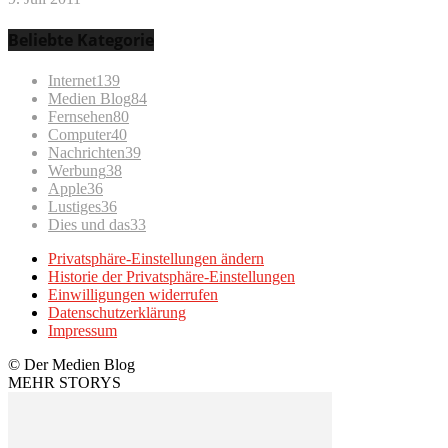
Beliebte Kategorie
Internet
139
Medien Blog
84
Fernsehen
80
Computer
40
Nachrichten
39
Werbung
38
Apple
36
Lustiges
36
Dies und das
33
Privatsphäre-Einstellungen ändern
Historie der Privatsphäre-Einstellungen
Einwilligungen widerrufen
Datenschutzerklärung
Impressum
© Der Medien Blog
MEHR STORYS