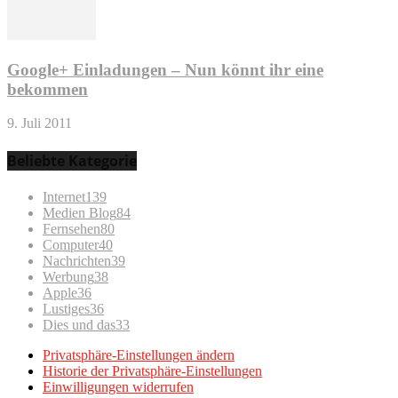
Google+ Einladungen – Nun könnt ihr eine
bekommen
9. Juli 2011
Beliebte Kategorie
Internet
139
Medien Blog
84
Fernsehen
80
Computer
40
Nachrichten
39
Werbung
38
Apple
36
Lustiges
36
Dies und das
33
Privatsphäre-Einstellungen ändern
Historie der Privatsphäre-Einstellungen
Einwilligungen widerrufen