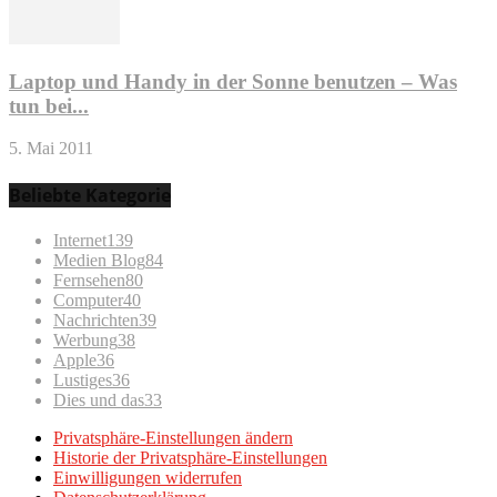
Laptop und Handy in der Sonne benutzen – Was
tun bei...
5. Mai 2011
Beliebte Kategorie
Internet
139
Medien Blog
84
Fernsehen
80
Computer
40
Nachrichten
39
Werbung
38
Apple
36
Lustiges
36
Dies und das
33
Privatsphäre-Einstellungen ändern
Historie der Privatsphäre-Einstellungen
Einwilligungen widerrufen