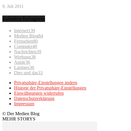
9. Juli 2011
Beliebte Kategorie
Internet
139
Medien Blog
84
Fernsehen
80
Computer
40
Nachrichten
39
Werbung
38
Apple
36
Lustiges
36
Dies und das
33
Privatsphäre-Einstellungen ändern
Historie der Privatsphäre-Einstellungen
Einwilligungen widerrufen
Datenschutzerklärung
Impressum
© Der Medien Blog
MEHR STORYS