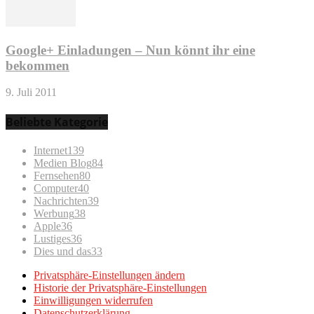
Google+ Einladungen – Nun könnt ihr eine
bekommen
9. Juli 2011
Beliebte Kategorie
Internet
139
Medien Blog
84
Fernsehen
80
Computer
40
Nachrichten
39
Werbung
38
Apple
36
Lustiges
36
Dies und das
33
Privatsphäre-Einstellungen ändern
Historie der Privatsphäre-Einstellungen
Einwilligungen widerrufen
Datenschutzerklärung