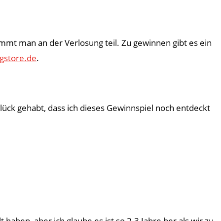
immt man an der Verlosung teil. Zu gewinnen gibt es ein
gstore.de
.
ück gehabt, dass ich dieses Gewinnspiel noch entdeckt
aben, aber ich glaube es ist so 2-3 Jahre her als wir zu