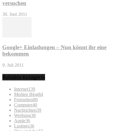
versuchen
30. Juni 2011
Google+ Einladungen – Nun könnt ihr eine
bekommen
9. Juli 2011
Beliebte Kategorie
Internet
139
Medien Blog
84
Fernsehen
80
Computer
40
Nachrichten
39
Werbung
38
Apple
36
Lustiges
36